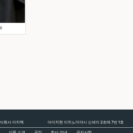
B
식회사 이치텍
아이치현 이치노미야시 신세이 2초메 7번 1호
상품 소개
공장
회사 안내
공지사항